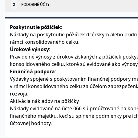
2
PODOBNÉ ÚČTY
Poskytnutie pôžičiek
:
Náklady na poskytnutie pôžičiek dcérskym alebo prid
rámci konsolidovaného celku.
Úrokové výnosy
:
Pravidelné výnosy z úrokov získaných z pôžičiek posky
konsolidovaného celku, ktoré sú evidované ako výnosy
Finančná podpora
:
Výdavky spojené s poskytovaním finančnej podpory m
v rámci konsolidovaného celku za účelom zabezpečenia 
rozvoja.
Aktivácia nákladov na pôžičky
Náklady evidované na účte 066 sú preúčtované na kon
finančného majetku, keď sú splnené podmienky pre ich 
účtovnej hodnoty.