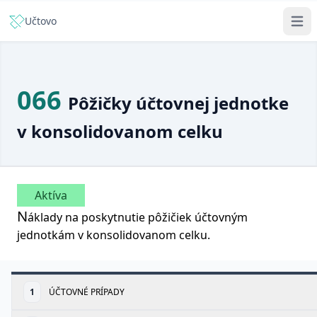
Učtovo
066
Pôžičky účtovnej jednotke
v konsolidovanom celku
Aktíva
N
áklady na poskytnutie pôžičiek účtovným
jednotkám v konsolidovanom celku.
1
ÚČTOVNÉ PRÍPADY