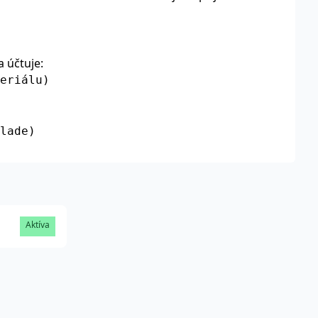
a účtuje:
eriálu)
lade)
Aktíva