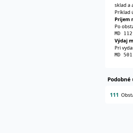
sklad a
Príklad 
Príjem 
Po obsta
MD 112
Výdaj m
Pri vyda
MD 501
Podobné 
111
Obst