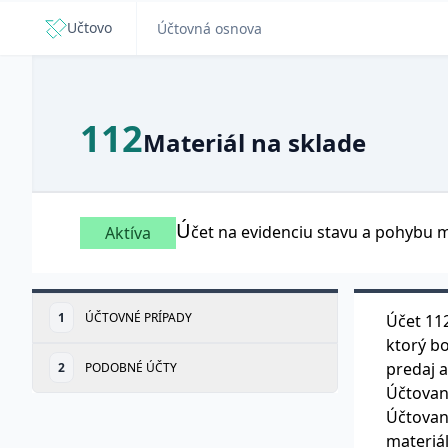
Učtovo
Účtovná osnova
112
Materiál na sklade
Ú
čet na evidenciu stavu a pohybu ma
Aktíva
1
ÚČTOVNÉ PRÍPADY
Účet 112
ktorý bo
predaj a
2
PODOBNÉ ÚČTY
Účtovan
Účtovani
materiál