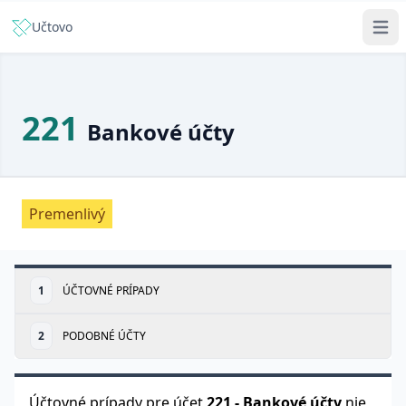
Učtovo
221
Bankové účty
Premenlivý
1
ÚČTOVNÉ PRÍPADY
2
PODOBNÉ ÚČTY
Účtovné prípady pre účet
221
-
Bankové účty
nie