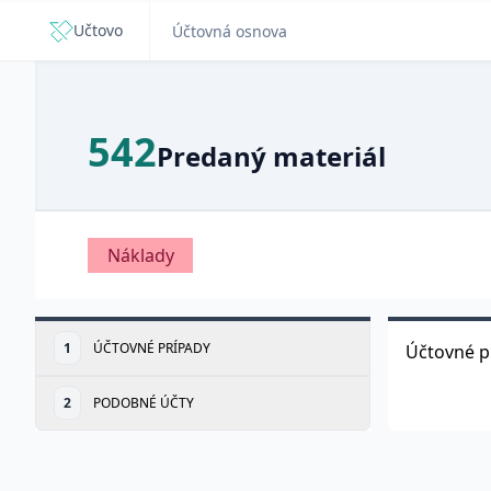
Učtovo
Účtovná osnova
542
Predaný materiál
Náklady
1
ÚČTOVNÉ PRÍPADY
Účtovné p
2
PODOBNÉ ÚČTY