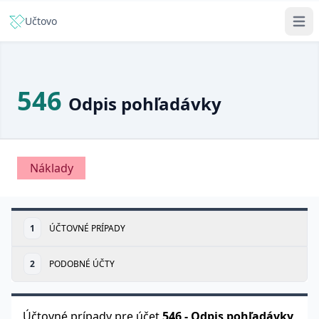
Učtovo
546
Odpis pohľadávky
Náklady
1
ÚČTOVNÉ PRÍPADY
2
PODOBNÉ ÚČTY
Účtovné prípady pre účet
546
-
Odpis pohľadávky