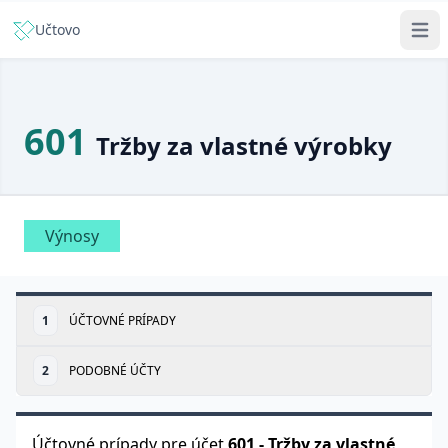
Učtovo
601
Tržby za vlastné výrobky
Výnosy
1
ÚČTOVNÉ PRÍPADY
2
PODOBNÉ ÚČTY
Účtovné prípady pre účet
601
-
Tržby za vlastné