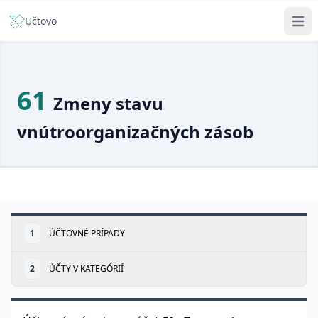
Učtovo
61
Zmeny stavu
vnútroorganizačných zásob
1
ÚČTOVNÉ PRÍPADY
2
ÚČTY V KATEGÓRIÍ