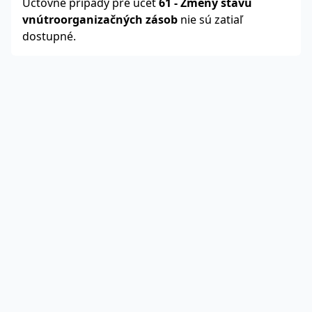
Účtovné prípady pre účet
61
-
Zmeny stavu
vnútroorganizačných zásob
nie sú zatiaľ
dostupné.