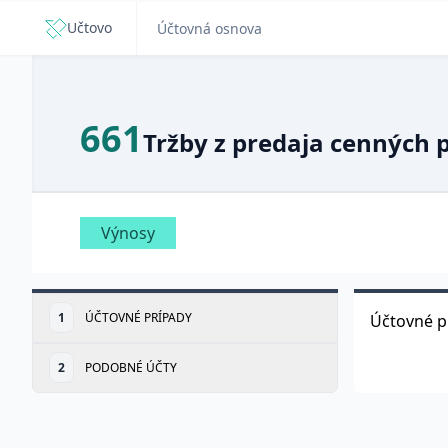
Učtovo
Účtovná osnova
661
Tržby z predaja cenných 
Výnosy
1
ÚČTOVNÉ PRÍPADY
Účtovné p
2
PODOBNÉ ÚČTY